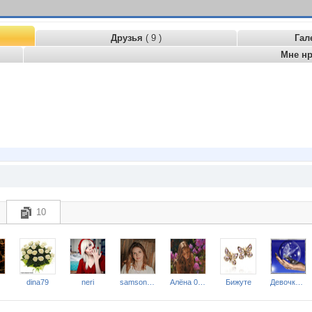
Друзья
( 9 )
Гал
Мне н
10
dina79
neri
samsonova
Алёна 00602
Бижуте
Девочка Леночка