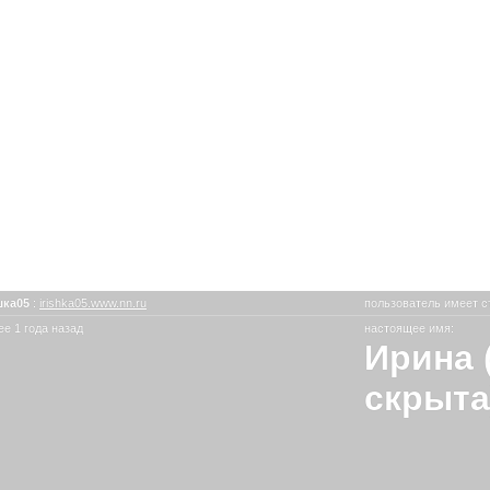
шка05
:
irishka05.www.nn.ru
пользователь имеет с
е 1 года назад
настоящее имя:
Ирина 
скрыта