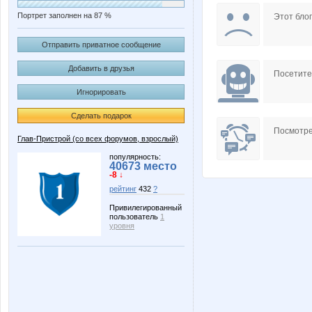
Портрет заполнен на 87 %
Этот блог
Отправить приватное сообщение
Добавить в друзья
Посетит
Игнорировать
Сделать подарок
Посмотре
Глав-Пристрой (со всех форумов, взрослый)
популярность:
40673 место
-8 ↓
рейтинг
432
?
Привилегированный
пользователь
1
уровня