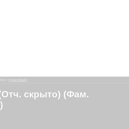
татус
«трастовый»
(Отч. скрыто) (Фам.
)