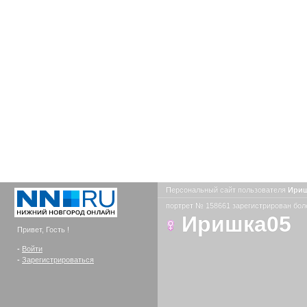
Персональный сайт пользователя
Ири
портрет № 158661 зарегистрирован боле
Иришка05
Привет, Гость !
-
Войти
-
Зарегистрироваться