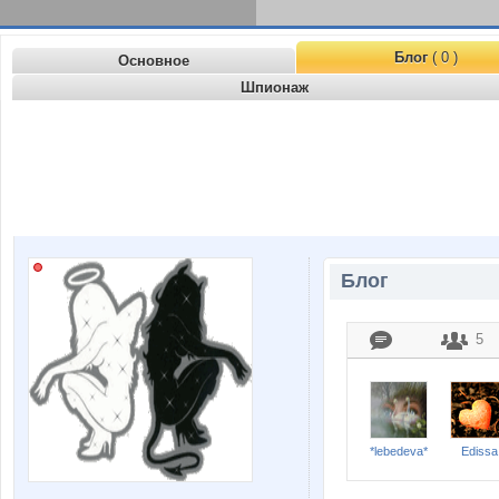
Блог
( 0 )
Основное
Шпионаж
Блог
5
*lebedeva*
Edissa