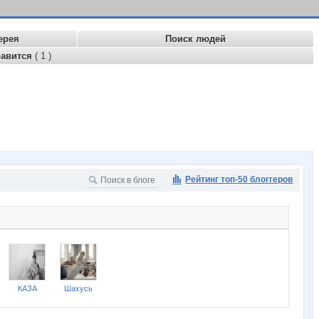
ерея
Поиск людей
равится
( 1 )
Рейтинг топ-50 блоггеров
КАЗА
Шахусь